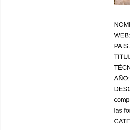
NOMBR
WEB
PAIS
TITUL
TÉCNI
AÑO:
DESCR
compe
las f
CATE