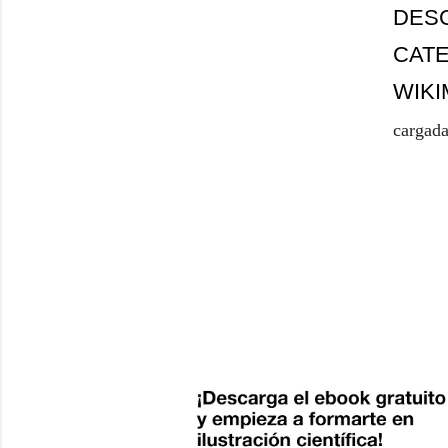
DESC
CATE
WIK
cargad