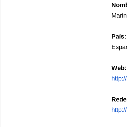
Nombr
Marin
País:
Espa
Web:
http:
Redes
http: