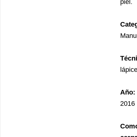
piel.
Categ
Manu
Técni
lápice
Año:
2016
Como 