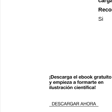
carg
Recon
Si