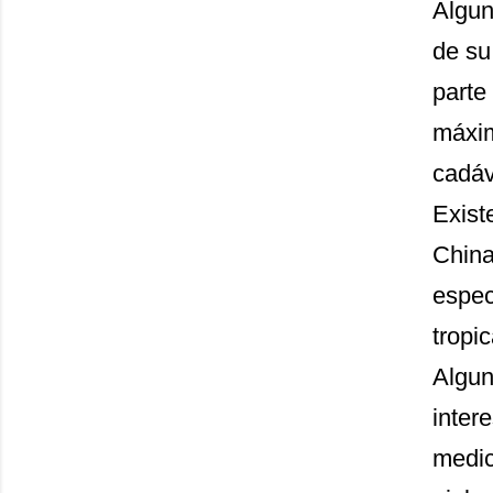
Algun
de su
parte
máxim
cadáv
Exist
China
espec
tropic
Algun
inter
medic