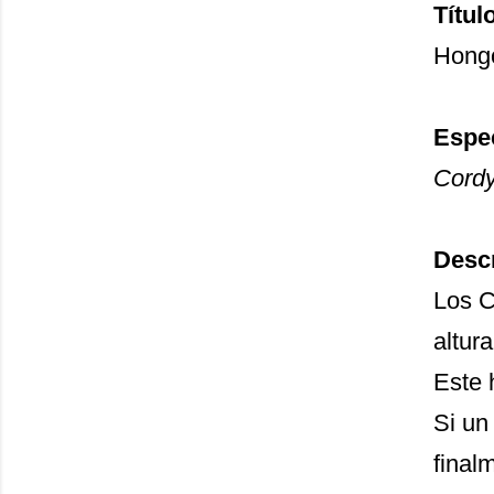
Títul
Hongo
Espe
Cord
Descr
Los C
altura
Este 
Si un
final