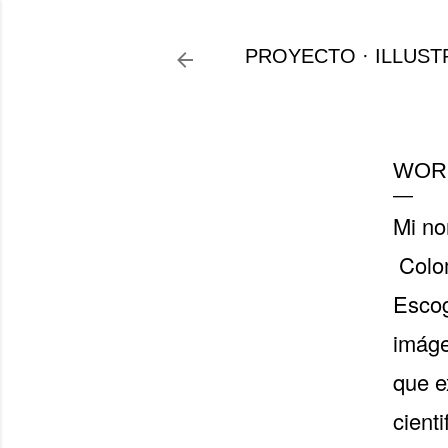
PROYECTO
ILLUST
WORK
Mi no
Colom
Escog
imáge
que e
cient