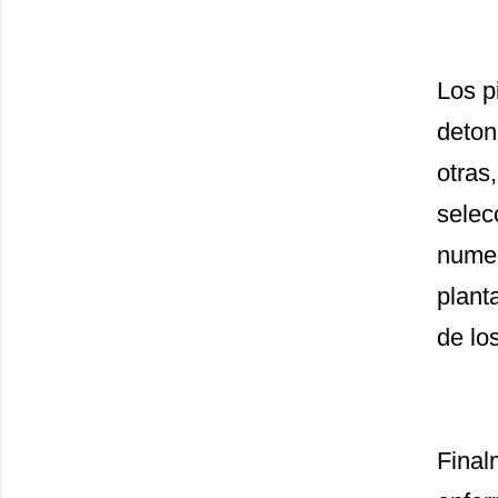
Los p
deton
otras
selec
numer
planta
de lo
Final