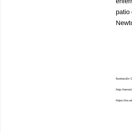
enfer
patio
Newt
Ilustración 
http://serv
https://es.