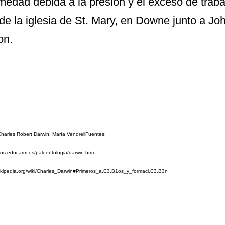
medad debida a la presión y el exceso de traba
 de la iglesia de St. Mary, en Downe junto a Jo
on.
Charles Robert Darwin: María Vendrell
Fuentes:
icios.educarm.es/paleontologia/darwin.htm
wikipedia.org/wiki/Charles_Darwin#Primeros_a.C3.B1os_y_formaci.C3.B3n