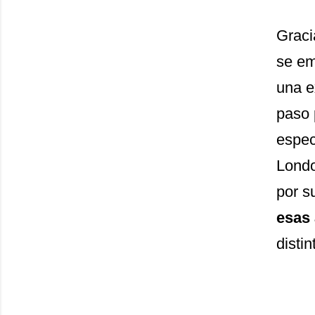
Graci
se em
una e
paso 
espec
Lond
por s
esas
distin