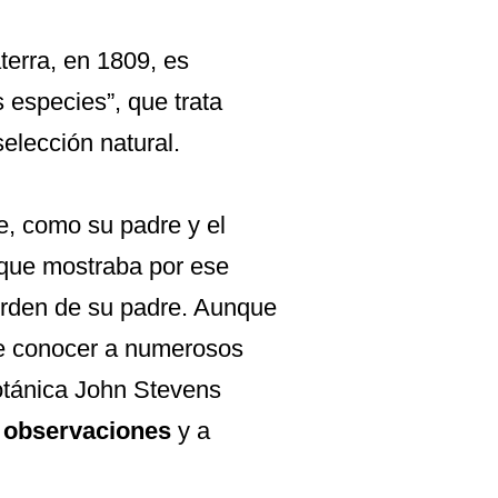
terra, en 1809, es
s especies
”, que trata
selección natural.
, como su padre y el
 que mostraba por ese
rden de su padre. Aunque
de conocer a numerosos
botánica
John Stevens
s observaciones
y a