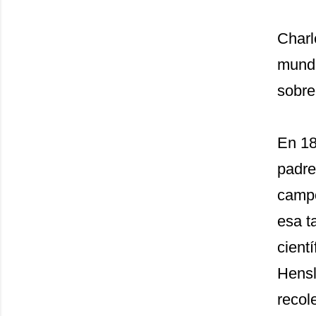
Charl
mundi
sobre
En 18
padre
campo
esa t
cientí
Hens
recol