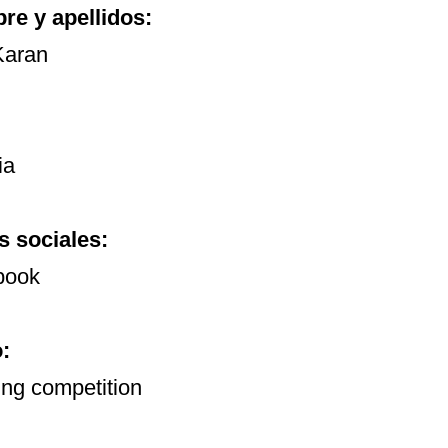
e y apellidos:
Karan
ia
 sociales:
book
o:
ng competition