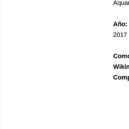
Aquar
Año:
2017
Como 
Wiki
Compa