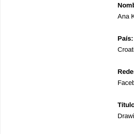
Nombr
Ana 
País:
Croat
Redes
Face
Títul
Drawi