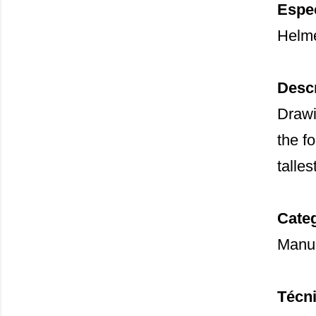
Espec
Helm
Descr
Drawi
the f
talle
Categ
Manu
Técni