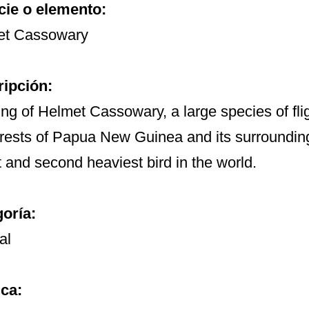
ie o elemento:
et Cassowary
ipción:
ng of Helmet Cassowary, a large species of flight
orests of Papua New Guinea and its surrounding i
st and second heaviest bird in the world.
oría:
al
ca: