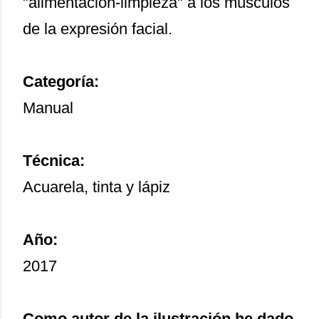
"alimentación-limpieza" a los músculos
de la expresión facial.
Categoría:
Manual
Técnica:
Acuarela, tinta y lápiz
Año:
2017
Como autor de la ilustración he dado