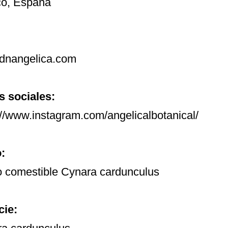
o, España
dnangelica.com
 sociales:
://www.instagram.com/angelicalbotanical/
o:
 comestible Cynara cardunculus
cie: