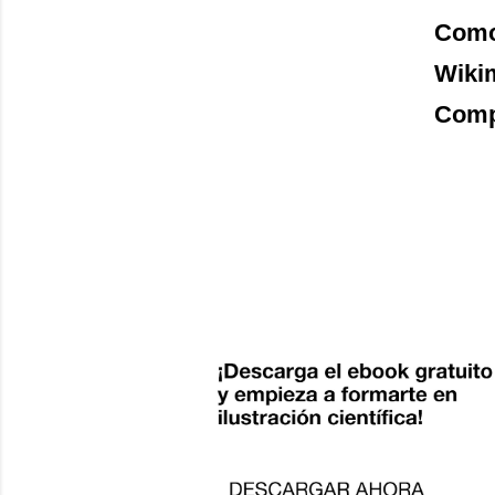
Como 
Wiki
Compa