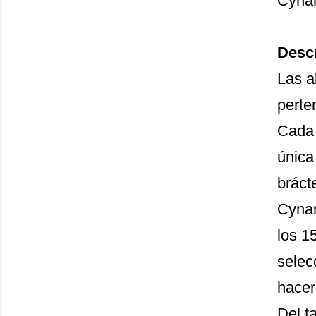
Cynar
Descr
Las a
perte
Cada 
única
bráct
Cynar
los 1
selec
hacer
Del t