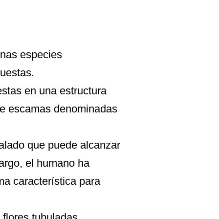
unas especies
puestas.
estas en una estructura
 de escamas denominadas
nalado que puede alcanzar
bargo, el humano ha
a característica para
 flores tubuladas,