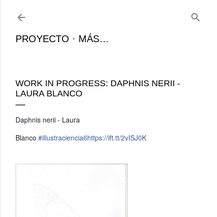
Ir al contenido principal
PROYECTO
MÁS…
WORK IN PROGRESS: DAPHNIS NERII -
LAURA BLANCO
Daphnis nerii - Laura
Blanco
#illustraciencia6
https://ift.tt/2vISJ0K