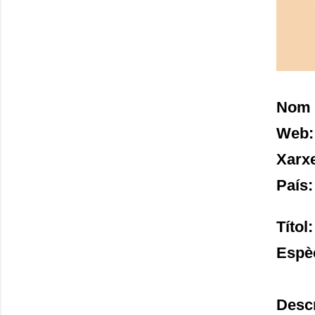
Nom 
Web:
Xarxe
País
Títol
Espè
Desc