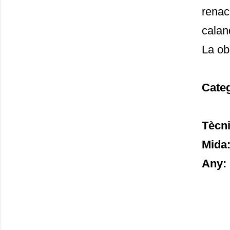
renac
calan
La ob
Cate
Tècn
Mida
Any: