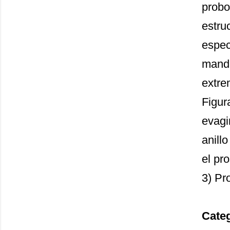
probo
estru
espec
mandí
extre
Figur
evagi
anill
el pr
3) Pr
Cate