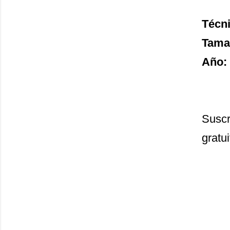
Técni
Tama
Año:
Suscr
gratui