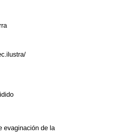
rra
.ilustra/
idido
e evaginación de la