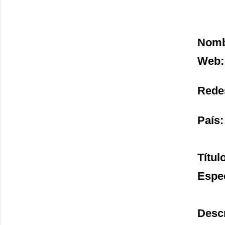
Nombr
Web:
Redes
País:
Títul
Espe
Descr