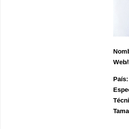
Nombr
Web/
País:
Espe
Técni
Tama