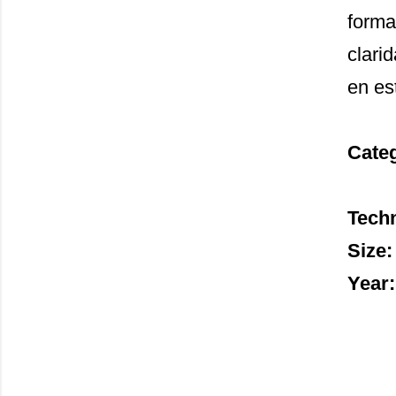
forma
clari
en es
Cate
Tech
Size
Year