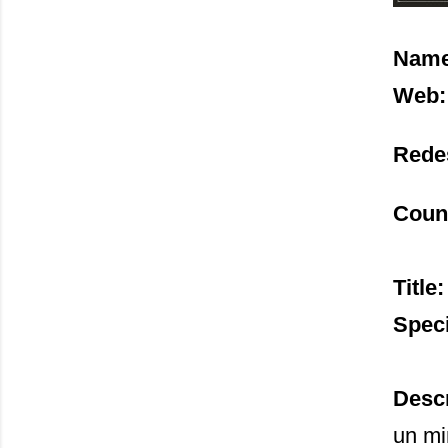
Nam
Web:
Redes
Coun
Title
Spec
Descr
un mi