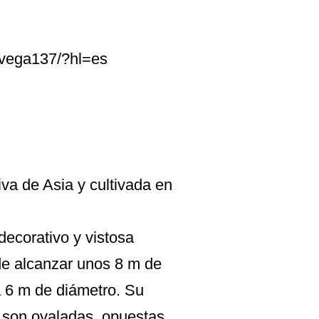
avega137/?hl=es
iva de Asia y cultivada en
decorativo y vistosa
ede alcanzar unos 8 m de
a 6 m de diámetro. Su
s son ovaladas, opuestas,