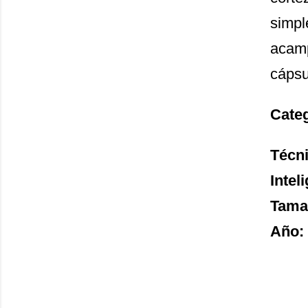
simpl
acamp
cápsu
Cate
Técn
Inteli
Tama
Año: