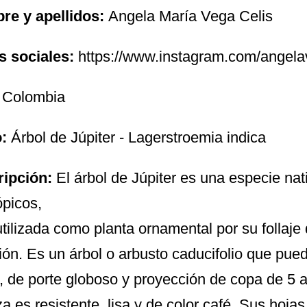
re y apellidos:
Angela María Vega Celis
s sociales:
https://www.instagram.com/angel
:
Colombia
o:
Árbol de Júpiter - Lagerstroemia indica
ripción:
El árbol de Júpiter es una especie nat
ópicos,
tilizada como planta ornamental por su follaje 
ción. Es un árbol o arbusto caducifolio que pu
a, de porte globoso y proyección de copa de 5 
za es resistente, lisa y de color café. Sus hoja