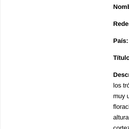
Nomb
Rede
País
Títul
Desc
los tr
muy u
flora
altur
corte