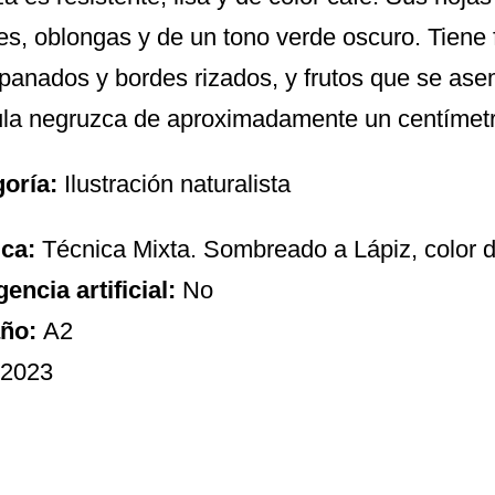
es, oblongas y de un tono verde oscuro. Tiene 
anados y bordes rizados, y frutos que se as
la negruzca de aproximadamente un centímetr
goría:
Ilustración naturalista
ica:
Técnica Mixta. Sombreado a Lápiz, color di
gencia artificial:
No
ño:
A2
2023