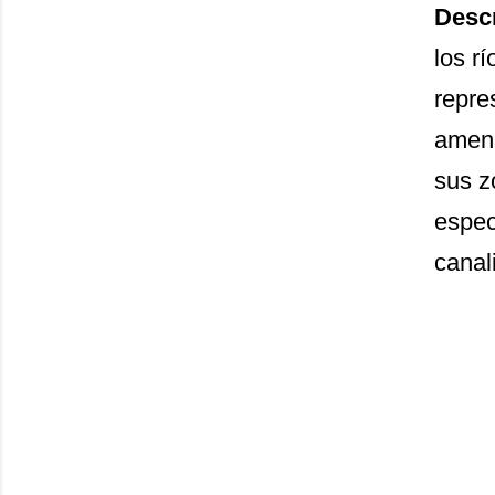
Desc
los r
repre
amena
sus z
espec
canal