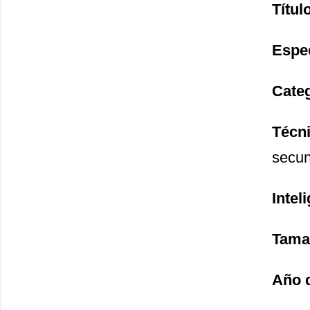
Títul
Espe
Cate
Técni
secun
Inteli
Tama
Año 