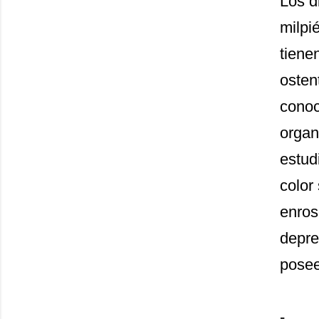
Los d
milpi
tiene
osten
conoc
organ
estud
color
enros
depre
posee
-