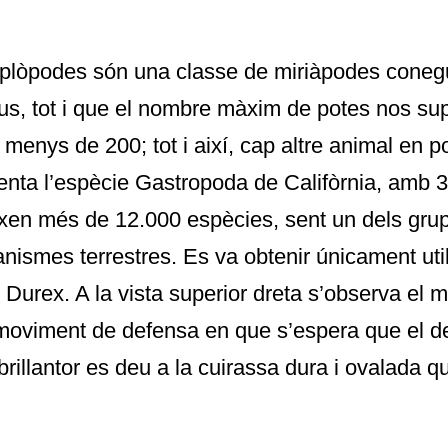
iplòpodes són una classe de miriàpodes con
us, tot i que el nombre màxim de potes nos supe
 menys de 200; tot i així, cap altre animal en p
tenta l’espècie Gastropoda de Califòrnia, amb 3
xen més de 12.000 espècies, sent un dels gru
anismes terrestres. Es va obtenir únicament util
 Durex. A la vista superior dreta s’observa el m
moviment de defensa en que s’espera que el de
brillantor es deu a la cuirassa dura i ovalada q