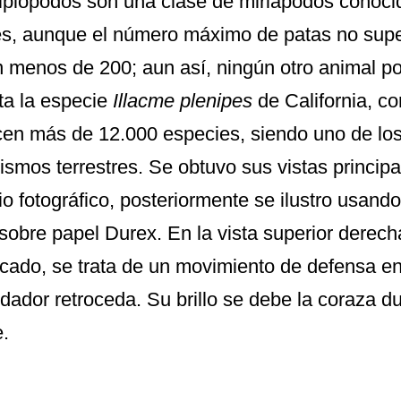
iplópodos son una clase de miriápodos cono
és, aunque el número máximo de patas no supe
n menos de 200; aun así, ningún otro animal po
ta la especie
Illacme plenipes
de California, c
en más de 12.000 especies, siendo uno de lo
ismos terrestres. Se obtuvo sus vistas princip
io fotográfico, posteriormente se ilustro usand
 sobre papel Durex. En la vista superior derech
cado, se trata de un movimiento de defensa en
dador retroceda. Su brillo se debe la coraza d
.