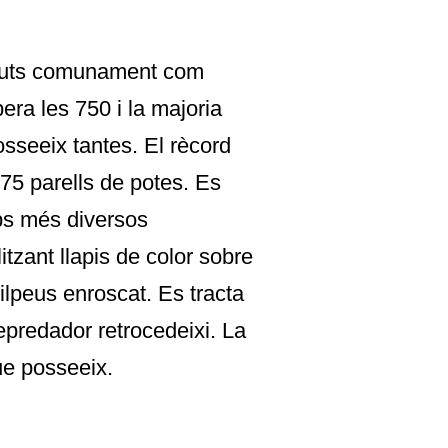
eguts comunament com
ra les 750 i la majoria
osseeix tantes. El rècord
75 parells de potes. Es
ps més diversos
itzant llapis de color sobre
ilpeus enroscat. Es tracta
predador retrocedeixi. La
ue posseeix.