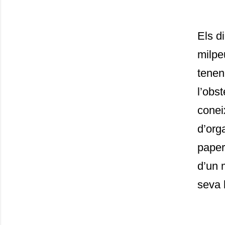
Els d
milpe
tenen
l’obs
conei
d’org
paper
d’un 
seva 