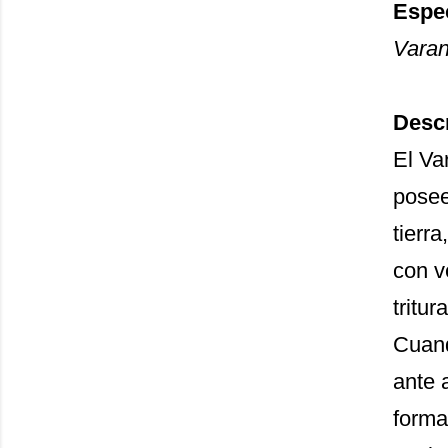
Espe
Varan
Descr
El Va
posee
tierr
con v
tritu
Cuand
ante 
forma