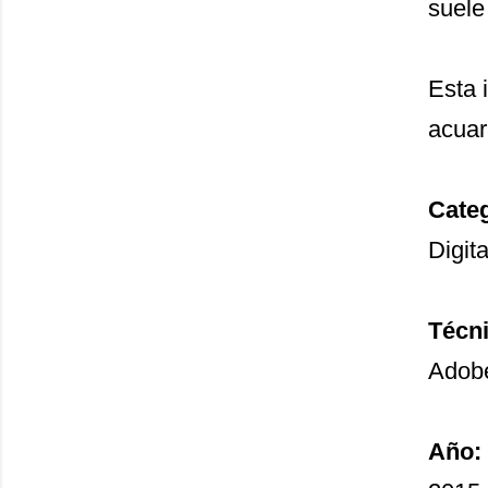
suele
Esta i
acuar
Categ
Digita
Técni
Adob
Año: