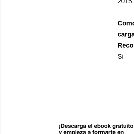
2015
Como 
carg
Recon
Si