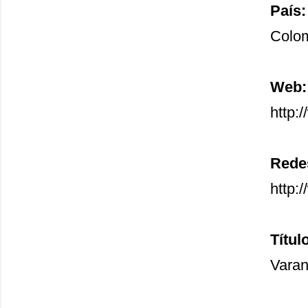
País:
Colo
Web:
http:
Redes
http:
Títul
Vara