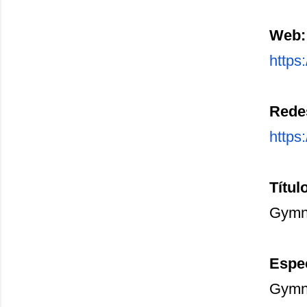
Web:
https:
Redes
https
Títul
Gymn
Espe
Gymn