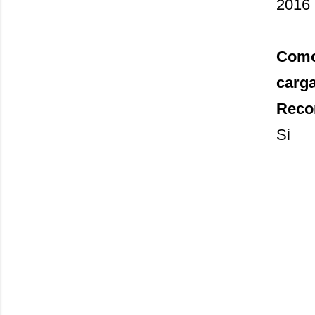
2016
Como 
carg
Recon
Si