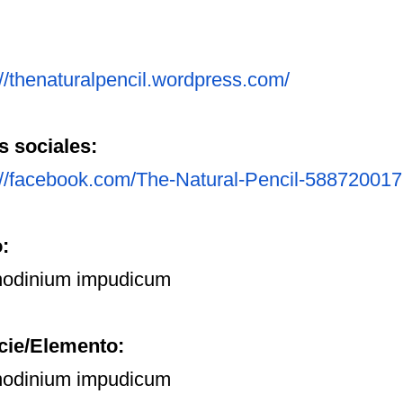
//thenaturalpencil.
wordpress.com/
 sociales:
://facebook.com/The-
Natural-Pencil-
588720017
o:
odinium impudicum
cie/Elemento:
odinium impudicum