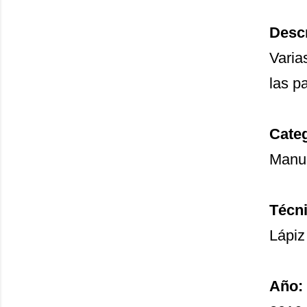
Descr
Varia
las p
Categ
Manu
Técni
Lápiz 
Año: