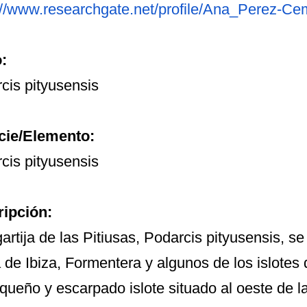
://www.researchgate.net/
profile/Ana_Perez-Ce
o:
cis pityusensis
cie/Elemento:
cis pityusensis
ipción:
gartija de las Pitiusas, Podarcis pityusensis, se
la de Ibiza, Formentera y algunos de los islotes 
queño y escarpado islote situado al oeste de la