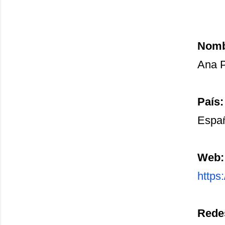
Nombr
Ana 
País:
Espa
Web:
https:
Redes