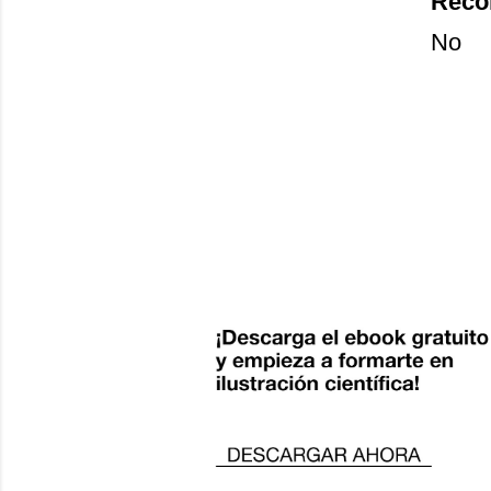
Recon
No