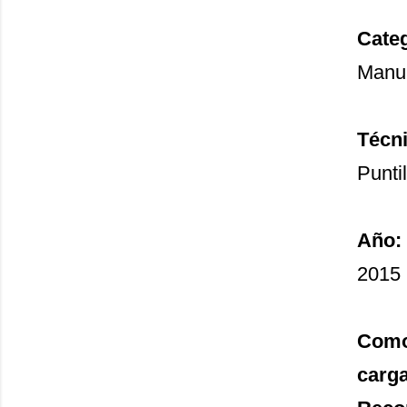
Categ
Manu
Técni
Punti
Año:
2015
Como 
carg