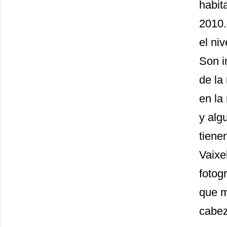
habit
2010.
el ni
Son i
de la
en la
y alg
tiene
Vaixe
fotog
que m
cabeza