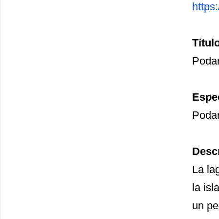
https
Títul
Podar
Espe
Podar
Descr
La la
la is
un pe