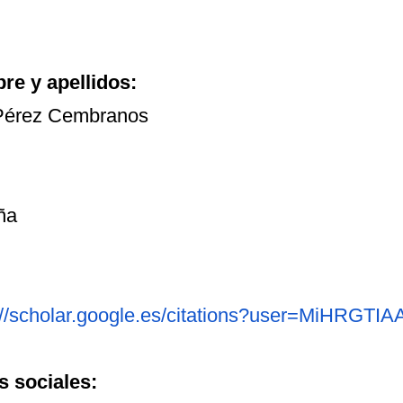
e y apellidos:
Pérez Cembranos
ña
//scholar.google.es/
citations?user=MiHRGTI
 sociales: