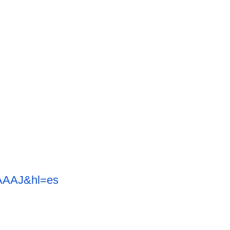
AAAAJ&
hl=es