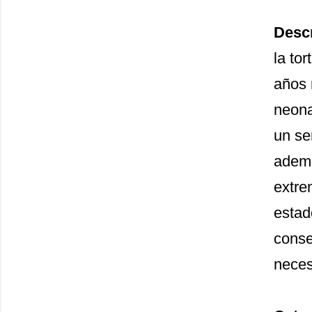
Descr
la to
años 
neona
un se
ademá
extre
estad
conse
neces