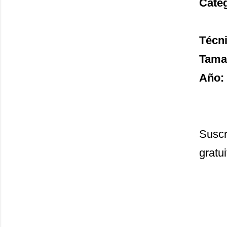
Cate
Técni
Tama
Año:
Suscr
gratui