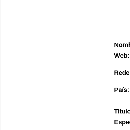
Nombr
Web:
Redes
País:
Títul
Espe