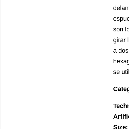
delan
espue
son l
girar
a dos
hexag
se uti
Cate
Tech
Artif
Size