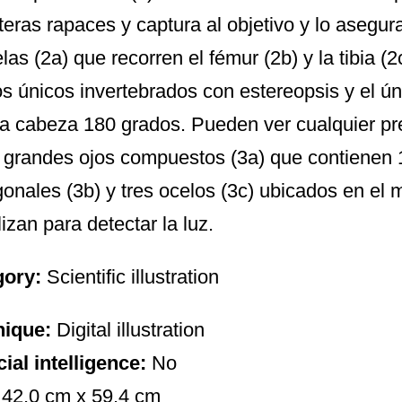
teras rapaces y captura al objetivo y lo asegur
las (2a) que recorren el fémur (2b) y la tibia (2
os únicos invertebrados con estereopsis y el ú
 la cabeza 180 grados. Pueden ver cualquier p
 grandes ojos compuestos (3a) que contienen 
onales (3b) y tres ocelos (3c) ubicados en el 
lizan para detectar la luz.
gory:
Scientific illustration
nique:
Digital illustration
icial intelligence:
No
:
42,0 cm x 59,4 cm