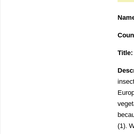
Name
Coun
Title
Descr
insect
Europ
veget
becau
(1). W