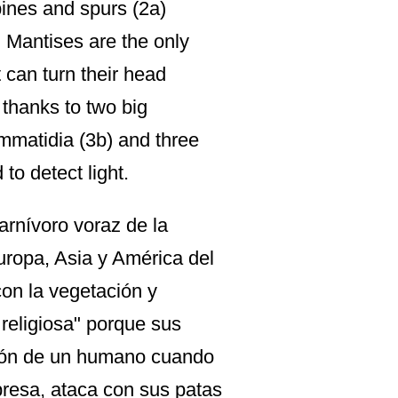
pines and spurs (2a)
. Mantises are the only
t can turn their head
thanks to two big
matidia (3b) and three
to detect light.
arnívoro voraz de la
uropa, Asia y América del
on la vegetación y
religiosa" porque sus
ción de un humano cuando
 presa, ataca con sus patas