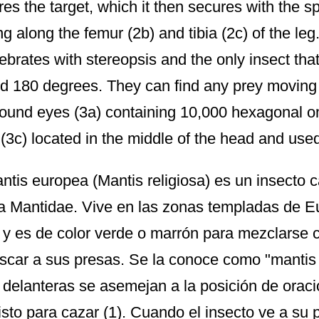
res the target, which it then secures with the s
ng along the femur (2b) and tibia (2c) of the leg
tebrates with stereopsis and the only insect tha
d 180 degrees. They can find any prey moving 
und eyes (3a) containing 10,000 hexagonal om
 (3c) located in the middle of the head and used 
ntis europea (Mantis religiosa) es un insecto c
ia Mantidae. Vive en las zonas templadas de E
 y es de color verde o marrón para mezclarse c
car a sus presas. Se la conoce como "mantis 
 delanteras se asemejan a la posición de ora
listo para cazar (1). Cuando el insecto ve a su