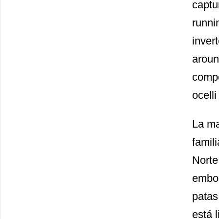
captu
runni
inver
aroun
compo
ocelli
La ma
famil
Norte
embos
patas
está 