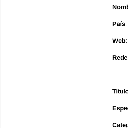
Nomb
País
:
Web
Rede
Títul
Espe
Cate