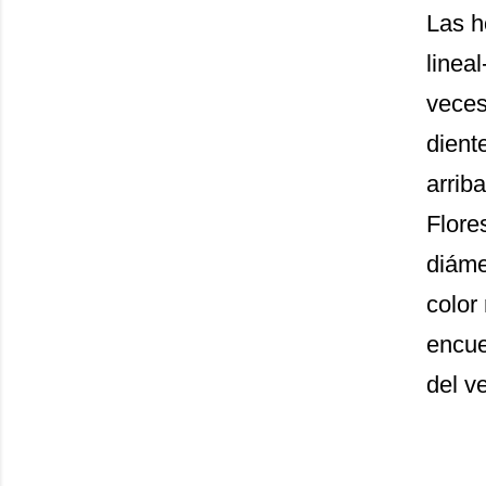
Las h
linea
veces
dient
arriba
Flore
diáme
color
encue
del v