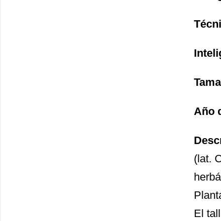
Técni
Inteli
Tama
Año 
Desc
(lat.
herbá
Plant
El ta