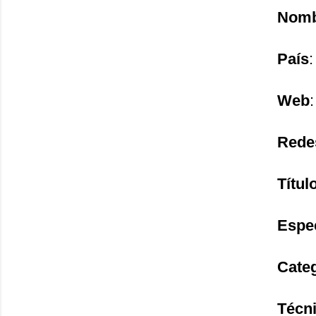
Nomb
País
:
Web
Rede
Títul
Espe
Cate
Técni