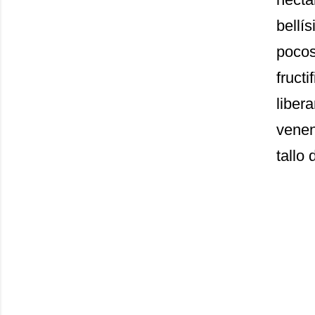
bellí
pocos 
fructi
liber
venen
tallo 