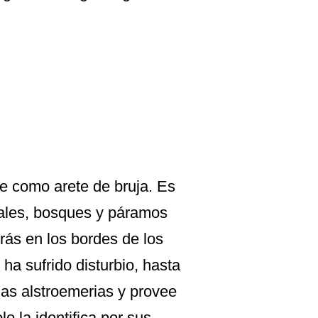
e como arete de bruja. Es
ales, bosques y páramos
erás en los bordes de los
a sufrido disturbio, hasta
las alstroemerias y provee
o la identifica por sus