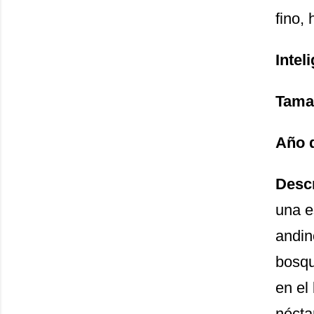
fino, 
Inteli
Tama
Año 
Desc
una e
andin
bosqu
en el
nécta