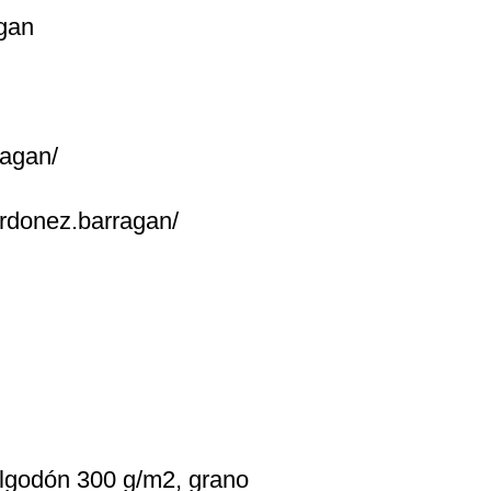
agan
ragan/
ordonez.barragan/
algodón 300 g/m2, grano