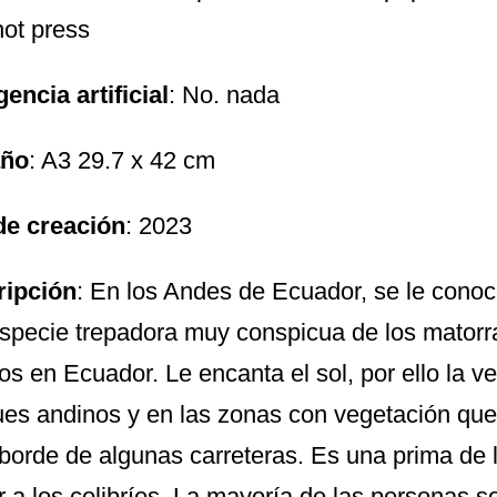
hot press
gencia artificial
: No. nada
ño
: A3 29.7 x 42 cm
de creación
: 2023
ripción
: En los Andes de Ecuador, se le conoc
specie trepadora muy conspicua de los matorr
os en Ecuador. Le encanta el sol, por ello la v
es andinos y en las zonas con vegetación que h
 borde de algunas carreteras. Es una prima de 
r a los colibríes. La mayoría de las personas sol