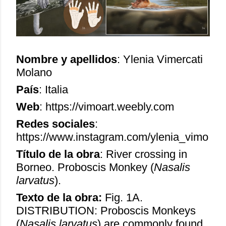
Nombre y apellidos
: Ylenia Vimercati
Molano
País
: Italia
Web
: https://vimoart.weebly.com
Redes sociales
:
https://www.instagram.com/ylenia_vimo
Título de la obra
: River crossing in
Borneo. Proboscis Monkey (
Nasalis
larvatus
).
Texto de la obra:
Fig. 1A.
DISTRIBUTION: Proboscis Monkeys
(
Nasalis larvatus
) are commonly found