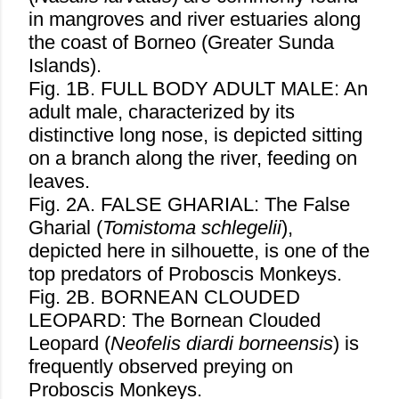
in mangroves and river estuaries along
the coast of Borneo (Greater Sunda
Islands).
Fig. 1B. FULL BODY ADULT MALE: An
adult male, characterized by its
distinctive long nose, is depicted sitting
on a branch along the river, feeding on
leaves.
Fig. 2A. FALSE GHARIAL: The False
Gharial (
Tomistoma schlegelii
),
depicted here in silhouette, is one of the
top predators of Proboscis Monkeys.
Fig. 2B. BORNEAN CLOUDED
LEOPARD: The Bornean Clouded
Leopard (
Neofelis diardi borneensis
) is
frequently observed preying on
Proboscis Monkeys.