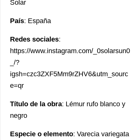
Solar
País
: España
Redes sociales
:
https://www.instagram.com/_0solarsun0
_/?
igsh=czc3ZXF5Mm9rZHV6&utm_sourc
e=qr
Título de la obra
: Lémur rufo blanco y
negro
Especie o elemento
: Varecia variegata