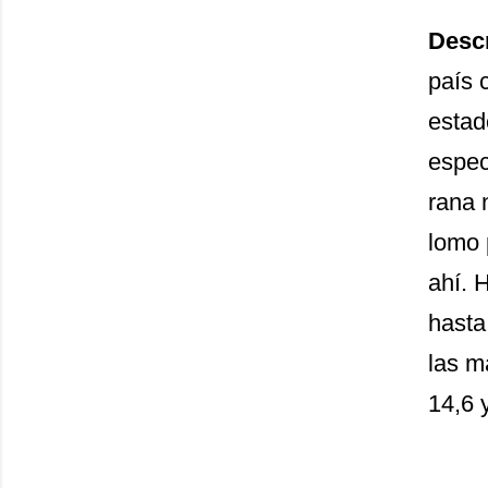
Desc
país 
estad
espec
rana 
lomo 
ahí. 
hasta
las m
14,6 