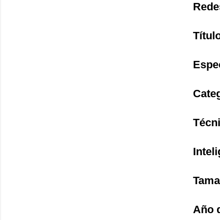
Rede
Títul
Espe
Cate
Técni
Inteli
Tama
Año 