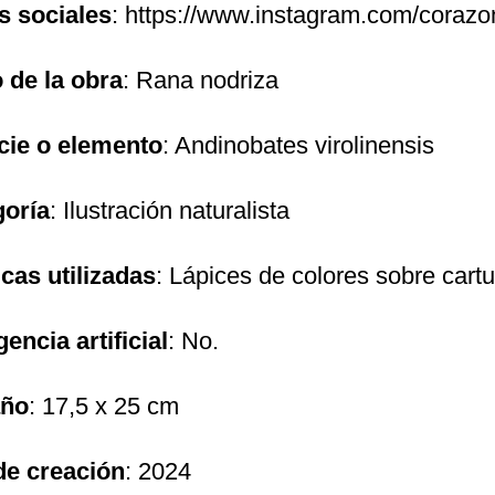
s sociales
:
https://www.instagram.com/corazo
o de la obra
: Rana nodriza
cie o elemento
: Andinobates virolinensis
goría
: Ilustración naturalista
cas utilizadas
: Lápices de colores sobre cartu
gencia artificial
: No.
ño
: 17,5 x 25 cm
de creación
: 2024