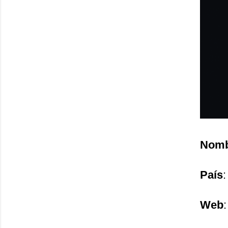
Nomb
País
:
Web