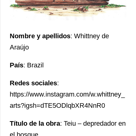
Nombre y apellidos
: Whittney de
Araújo
País
: Brazil
Redes sociales
:
https://www.instagram.com/w.whittney_
arts?igsh=dTE5ODlqbXR4NnR0
Título de la obra
: Teiu – depredador en
el bosque